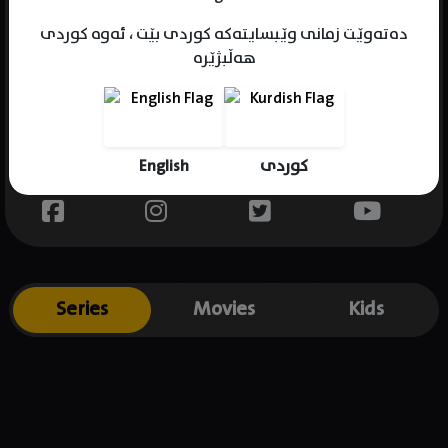
دەتەوێت زمانی وێبسایتەکە کوردی بێت ، ئەوە کوردی
هەڵبژێرە
Name : Hugo Albores
Gender : male
Born : 1967-02-16
English
کوردی
Place of birth : Mexico
Series
Movies
Kids