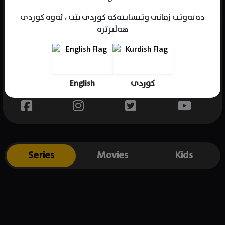
دەتەوێت زمانی وێبسایتەکە کوردی بێت ، ئەوە کوردی
هەڵبژێرە
Name : Zo In-Sung
Gender : male
Born : 1981-07-28
English
کوردی
Place of birth : South Korea
Series
Movies
Kids