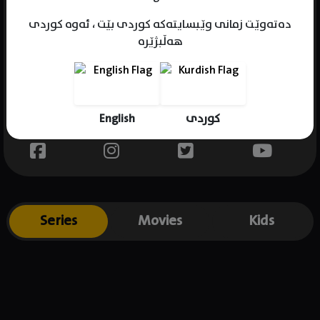
دەتەوێت زمانی وێبسایتەکە کوردی بێت ، ئەوە کوردی
هەڵبژێرە
Name : Kevin Williamson
Gender : male
Born : 1965-03-14
English
کوردی
Place of birth : USA
Series
Movies
Kids