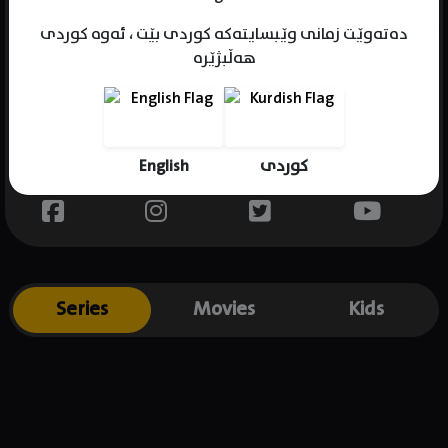
دەتەوێت زمانی وێبسایتەکە کوردی بێت ، ئەوە کوردی
هەڵبژێرە
Name : Indiana Elle
Gender : female
Born :
English
کوردی
Place of birth : .
Series
Movies
Kids