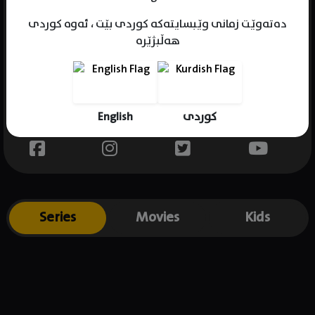
دەتەوێت زمانی وێبسایتەکە کوردی بێت ، ئەوە کوردی
هەڵبژێرە
Name : Don DiPetta
Gender : male
Born : 1989-01-31
English
کوردی
Place of birth : USA
Series
Movies
Kids