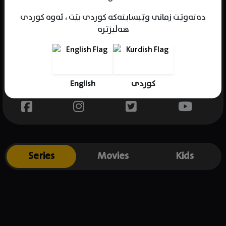
دەتەوێت زمانی وێبسایتەکە کوردی بێت ، ئەوە کوردی
هەڵبژێرە
Name : Sydney Sweeney
Gender : female
Born : 1997-09-12
English
کوردی
Place of birth : USA
Series
Movies
Kids