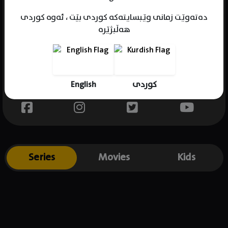
دەتەوێت زمانی وێبسایتەکە کوردی بێت ، ئەوە کوردی
هەڵبژێرە
Name : Stella Gunn
Gender : female
Born :
English
کوردی
Place of birth : .
Series
Movies
Kids