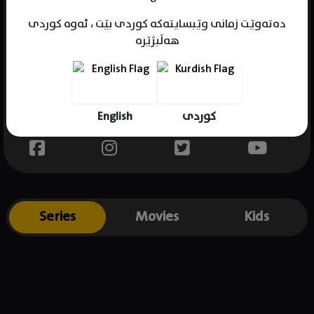
دەتەوێت زمانی وێبسایتەکە کوردی بێت ، ئەوە کوردی
هەڵبژێرە
Name : Gbenga Akinnagbe
Gender : male
Born : 1978-12-12
English
کوردی
Place of birth : USA
Series
Movies
Kids