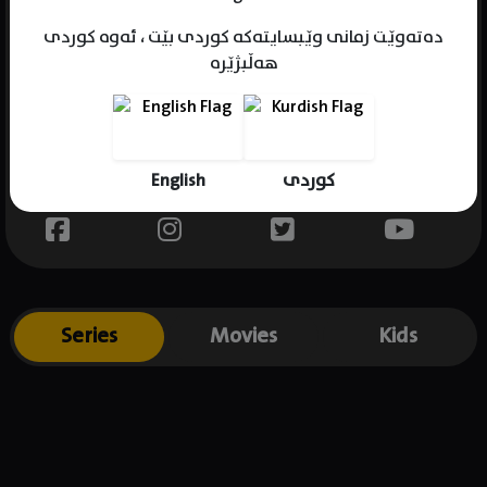
دەتەوێت زمانی وێبسایتەکە کوردی بێت ، ئەوە کوردی
هەڵبژێرە
Name : Greta Lee
Gender : female
Born : 1983-03-07
English
کوردی
Place of birth : USA
Series
Movies
Kids