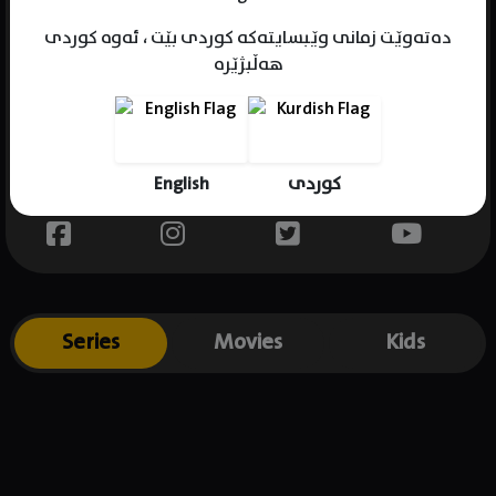
دەتەوێت زمانی وێبسایتەکە کوردی بێت ، ئەوە کوردی
هەڵبژێرە
Name : Noah Oppenheim
Gender : male
Born : 1978-11-17
English
کوردی
Place of birth : USA
Series
Movies
Kids