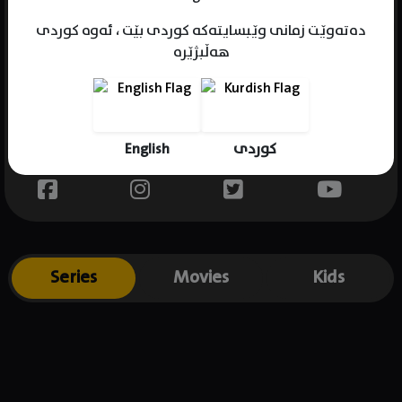
دەتەوێت زمانی وێبسایتەکە کوردی بێت ، ئەوە کوردی
هەڵبژێرە
Name : Sid Makkar
Gender : male
Born : 1983-05-15
English
کوردی
Place of birth : India
Series
Movies
Kids