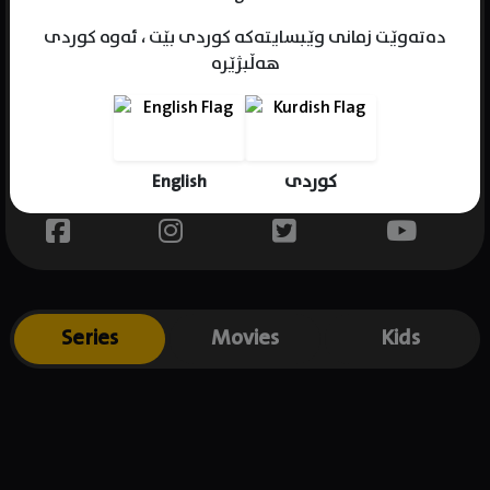
دەتەوێت زمانی وێبسایتەکە کوردی بێت ، ئەوە کوردی
هەڵبژێرە
Name : Shaad Randhawa
Gender : male
Born : 1978-11-21
English
کوردی
Place of birth : India
Series
Movies
Kids