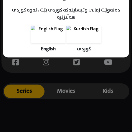
دەتەوێت زمانی وێبسایتەکە کوردی بێت ، ئەوە کوردی
هەڵبژێرە
Name : Varun Badola
Gender : male
Born : 1964-01-07
English
کوردی
Place of birth : India
Series
Movies
Kids