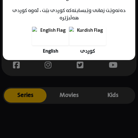
دەتەوێت زمانی وێبسایتەکە کوردی بێت ، ئەوە کوردی
هەڵبژێرە
Name : Sankalp Sadanah
Gender : male
Born :
English
کوردی
Place of birth : .
Series
Movies
Kids