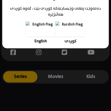
دەتەوێت زمانی وێبسایتەکە کوردی بێت ، ئەوە کوردی
هەڵبژێرە
Name : Will Smith
Gender : male
Born : 1971-06-08
English
کوردی
Place of birth : UK
Series
Movies
Kids