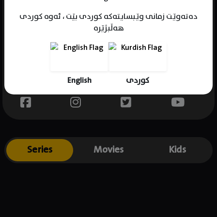
دەتەوێت زمانی وێبسایتەکە کوردی بێت ، ئەوە کوردی
هەڵبژێرە
Name : Ollie Robinson
Gender : male
Born :
English
کوردی
Place of birth : .
Series
Movies
Kids