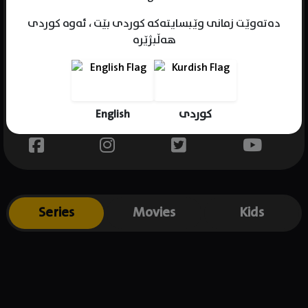
دەتەوێت زمانی وێبسایتەکە کوردی بێت ، ئەوە کوردی
هەڵبژێرە
Name : Andy Samberg
Gender : male
Born : 1978-08-18
English
کوردی
Place of birth : USA
Series
Movies
Kids