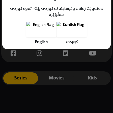
دەتەوێت زمانی وێبسایتەکە کوردی بێت ، ئەوە کوردی
هەڵبژێرە
Name : Seán Doyle
Gender : male
Born : 1992-09-21
English
کوردی
Place of birth : Ireland
Series
Movies
Kids