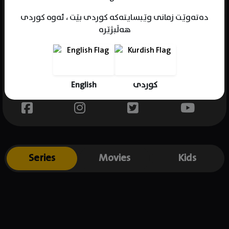
دەتەوێت زمانی وێبسایتەکە کوردی بێت ، ئەوە کوردی
هەڵبژێرە
Name : Elisha Cuthbert
Gender : female
Born : 1982-11-30
English
کوردی
Place of birth : Canada
Series
Movies
Kids