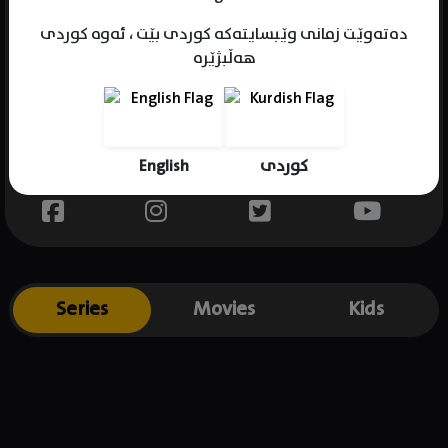
دەتەوێت زمانی وێبسایتەکە کوردی بێت ، ئەوە کوردی
هەڵبژێرە
Name : Shigeru Izumiya
Gender : male
Born : 1948-05-11
English
کوردی
Place of birth : Japan
Series
Movies
Kids