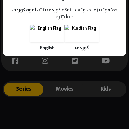
دەتەوێت زمانی وێبسایتەکە کوردی بێت ، ئەوە کوردی
هەڵبژێرە
Name : Yuriko Ishida
Gender : female
Born : 1969-10-03
English
کوردی
Place of birth : Japan
Series
Movies
Kids