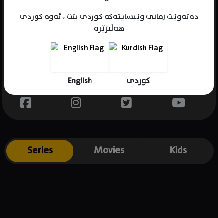
دەتەوێت زمانی وێبسایتەکە کوردی بێت ، ئەوە کوردی
هەڵبژێرە
Name : Kate McKinnon
Gender : female
Born : 1984-01-06
English
کوردی
Place of birth : USA
Series
Movies
Kids