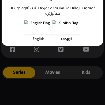
دەتەوێت زمانی وێبسایتەکە کوردی بێت ، ئەوە کوردی
هەڵبژێرە
Name : Tony Hale
Gender : male
Born : 1970-09-30
English
کوردی
Place of birth : USA
Series
Movies
Kids