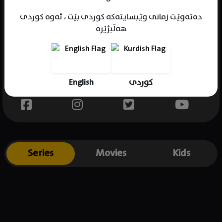
دەتەوێت زمانی وێبسایتەکە کوردی بێت ، ئەوە کوردی
هەڵبژێرە
Name : Tanuj Vyas
Gender : male
Born :
English
کوردی
Place of birth : India
Series
Movies
Kids