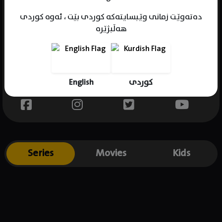
دەتەوێت زمانی وێبسایتەکە کوردی بێت ، ئەوە کوردی
هەڵبژێرە
Name : Jon Bernthal
Gender : male
Born : 1976-09-20
English
کوردی
Place of birth : USA
Series
Movies
Kids