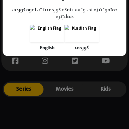
دەتەوێت زمانی وێبسایتەکە کوردی بێت ، ئەوە کوردی
هەڵبژێرە
Name : Chloe Coleman
Gender : female
Born : 2008-11-23
English
کوردی
Place of birth : USA
Series
Movies
Kids