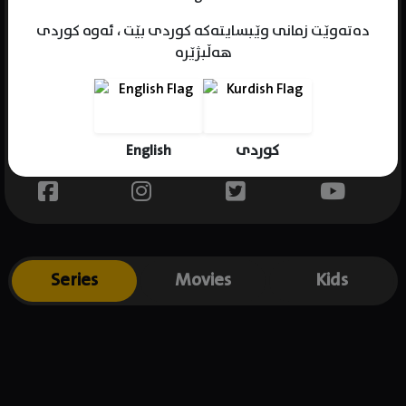
دەتەوێت زمانی وێبسایتەکە کوردی بێت ، ئەوە کوردی
هەڵبژێرە
Name : Caitlin Glass
Gender : female
Born : 1981-11-16
English
کوردی
Place of birth : USA
Series
Movies
Kids