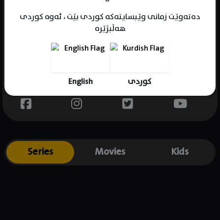
دەتەوێت زمانی وێبسایتەکە کوردی بێت ، ئەوە کوردی
هەڵبژێرە
Name : Shin Se-Kyung
Gender : female
Born : 1990-07-29
English
کوردی
Place of birth : South Korea
Series
Movies
Kids