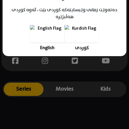
دەتەوێت زمانی وێبسایتەکە کوردی بێت ، ئەوە کوردی
هەڵبژێرە
Name : Miranda Tapsell
Gender : female
Born : 1987-06-18
English
کوردی
Place of birth : Australia
Series
Movies
Kids