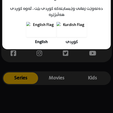
دەتەوێت زمانی وێبسایتەکە کوردی بێت ، ئەوە کوردی
هەڵبژێرە
Name : Lio Tipton
Gender : female
Born : 1988-11-09
English
کوردی
Place of birth : USA
Series
Movies
Kids