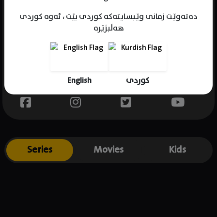
دەتەوێت زمانی وێبسایتەکە کوردی بێت ، ئەوە کوردی
هەڵبژێرە
Name : Cam Gigandet
Gender : male
Born : 1982-08-16
English
کوردی
Place of birth : USA
Series
Movies
Kids