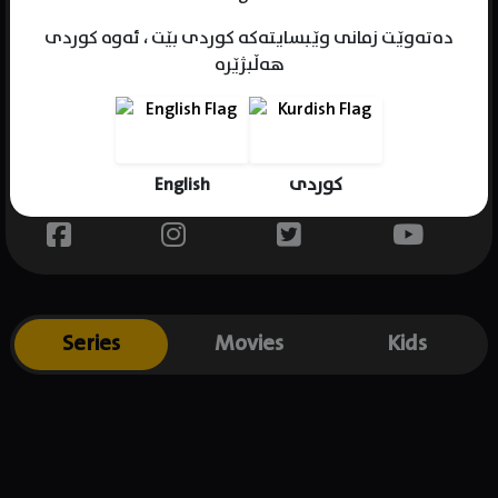
دەتەوێت زمانی وێبسایتەکە کوردی بێت ، ئەوە کوردی
هەڵبژێرە
Name : Robert Pattinson
Gender : male
Born : 1986-05-13
English
کوردی
Place of birth : UK
Series
Movies
Kids