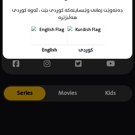
دەتەوێت زمانی وێبسایتەکە کوردی بێت ، ئەوە کوردی
هەڵبژێرە
Name : Courteney Cox
Gender : female
Born : 1964-06-15
English
کوردی
Place of birth : USA
Series
Movies
Kids