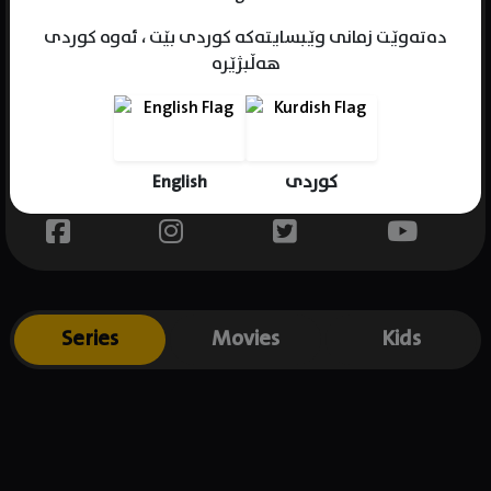
دەتەوێت زمانی وێبسایتەکە کوردی بێت ، ئەوە کوردی
هەڵبژێرە
Name : Mona Farjad
Gender : female
Born : 1984-04-14
English
کوردی
Place of birth : Iran
Series
Movies
Kids