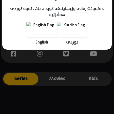
دەتەوێت زمانی وێبسایتەکە کوردی بێت ، ئەوە کوردی
هەڵبژێرە
Name : Matt Damon
Gender : male
Born : 1970-10-08
English
کوردی
Place of birth : USA
Series
Movies
Kids