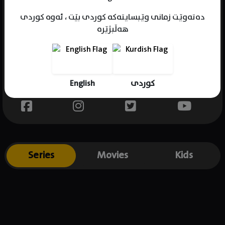
دەتەوێت زمانی وێبسایتەکە کوردی بێت ، ئەوە کوردی
هەڵبژێرە
Name : Nate Colitto
Gender : male
Born :
English
کوردی
Place of birth : .
Series
Movies
Kids