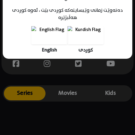
دەتەوێت زمانی وێبسایتەکە کوردی بێت ، ئەوە کوردی
هەڵبژێرە
Name : Mr. Lawrence
Gender : male
Born : 1969-01-01
English
کوردی
Place of birth : USA
Series
Movies
Kids