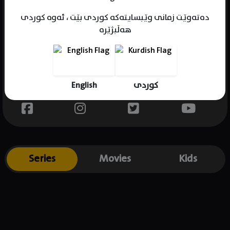
دەتەوێت زمانی وێبسایتەکە کوردی بێت ، ئەوە کوردی
هەڵبژێرە
Name : Bill Fagerbakke
Gender : male
Born : 1957-10-04
English
کوردی
Place of birth : USA
Series
Movies
Kids