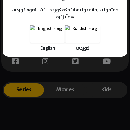
دەتەوێت زمانی وێبسایتەکە کوردی بێت ، ئەوە کوردی
هەڵبژێرە
Name : Kirsten Dunst
Gender : female
Born : 1982-04-30
English
کوردی
Place of birth : USA
Series
Movies
Kids