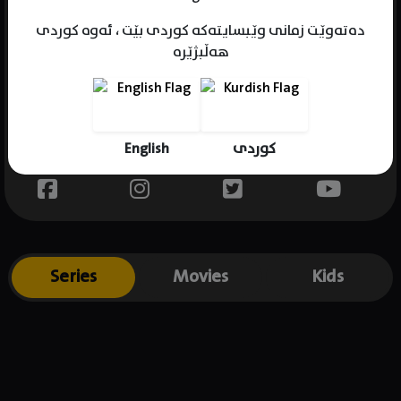
دەتەوێت زمانی وێبسایتەکە کوردی بێت ، ئەوە کوردی
هەڵبژێرە
Name : Louis Gossett Jr
Gender : male
Born : 1936-03-27
English
کوردی
Place of birth : USA
Series
Movies
Kids