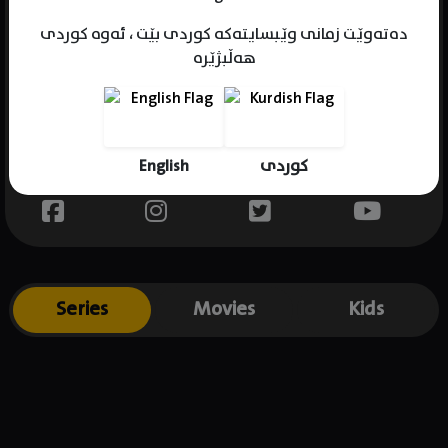
دەتەوێت زمانی وێبسایتەکە کوردی بێت ، ئەوە کوردی
هەڵبژێرە
Name : Cailey Fleming
Gender : female
Born : 2007-03-25
English
کوردی
Place of birth : USA
Series
Movies
Kids