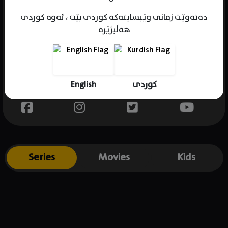
دەتەوێت زمانی وێبسایتەکە کوردی بێت ، ئەوە کوردی
هەڵبژێرە
Name : Zoë Chao
Gender : female
Born :
English
کوردی
Place of birth : USA
Series
Movies
Kids