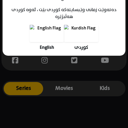
دەتەوێت زمانی وێبسایتەکە کوردی بێت ، ئەوە کوردی
هەڵبژێرە
Name : Shady Abdulwahab
Gender : female
Born : 2001-10-02
English
کوردی
Place of birth : Kurdistan
Series
Movies
Kids