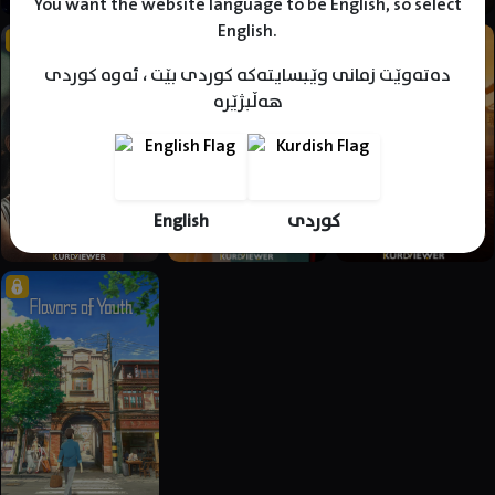
You want the website language to be English, so select
English.
دەتەوێت زمانی وێبسایتەکە کوردی بێت ، ئەوە کوردی
هەڵبژێرە
English
کوردی